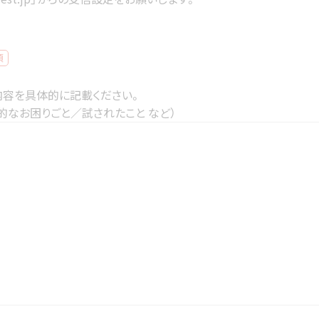
須
容を具体的に記載ください。

的なお困りごと／試されたこと など）