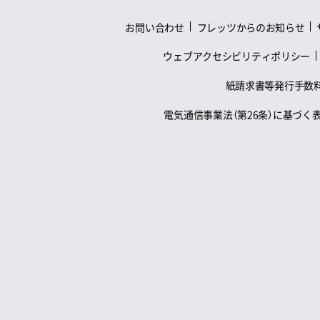
JSDインターネットサー
ビス
お問い合わせ
フレッツからのお知らせ
KAGOYA Internet
Routing
KIWI v6プラス
ウェブアクセシビリティポリシー
ＭａｃＢａｓｅ
MicNet
紙請求書等発行手数
MOU
ＭＳＫＮＥＴ
電気通信事業法（第26条）に基づく
NetVALUE
NMTnet
OCN
OCN（法人向け）
OKBNET
Ｐｌａｔｉｎｕｍ ＮＥ
Ｔ
Qit
ＳａｉＮｅｔセレクト
ＩＰｖ６
SANNETインターネット
サービス
ShareLine（シェアライ
ン）
SIGNAL
So-net