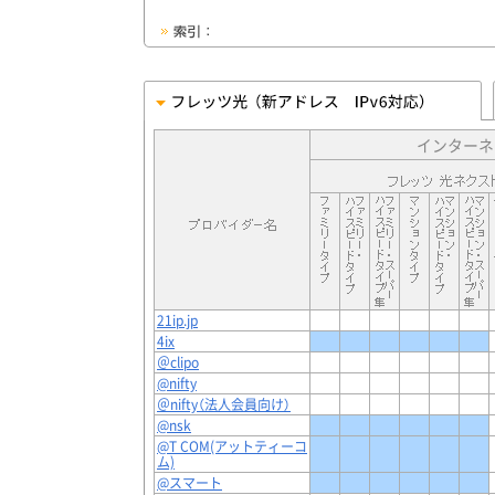
インターネット
21ip.jp
4ix
＠clipo
@nifty
＠nifty（法人会員向け）
@nsk
@T COM(アットティーコ
ム)
@スマート