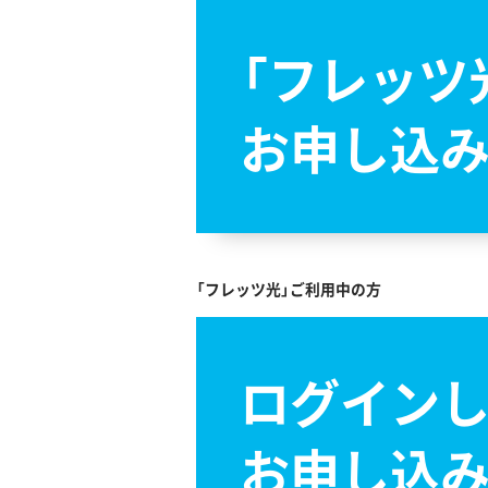
CL
Cloud Walker
「フレッツ
COMET光エックス
COSMOS NET
COMMUNICATIONS
CYBER STATION
お申し込
CyberBB
ｄｎｓｉｐホスティング
サービス
DTI（ディーティーアイ）
E-JAN
E-NET
EMN
ｅｎひかり
「フレッツ光」ご利用中の方
famille
FGBB
FREADWAY(フリードウ
ェイ)
Ｆｒｏｎｔｉｅｒインタ
ログイン
ーネット
Gaming+
GBネット
お申し込
HAKUTO
Hanamaru Internet
hi-ho