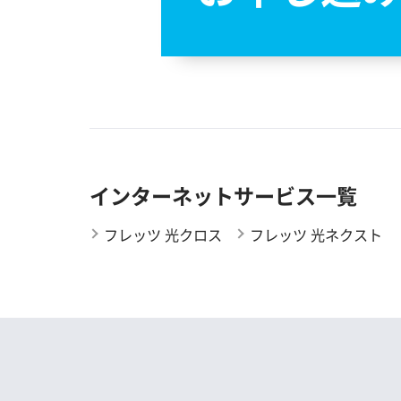
ＨＩＮＥＴインターネッ
ト接続サービス
HT-NET21
Hybrid64（ハイブリッド
６４）
ice-net.service
IIJ FiberAccess/F サービ
ス
IIJ IPv6 FiberAccess/Fサ
ービス タイプIPoE
IIJ IPv6 FiberAccess/Fサ
ービス タイプPPPoE
インターネットサービス一覧
IIJmio
incl
フレッツ 光クロス
iNEXT
フレッツ 光ネクスト
InfoToyota
Infovalley
ＩＴ−Ｇｕａｒｄｉａｎ
ｓ 光ブロードバンドサ
ービス
IT-NEO
JANIS
JOMONインターネット
サービス
JPISP