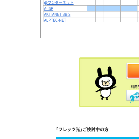
@ワンダーネット
A-ISP
AKITANET BBiS
ALPTEC-NET
Amusement BiG-NET
andline
Apionet on v6
ASAHIネット
au one net
BB.excite
BBFLEX.JP
BBM-NET
bekkoame プレミアムサ
ービス
Bell Net
ＢｅＴｏＡｃｃｅｓｓ
BIGLOBE
BIGLOBE（法人会員向け）
bit-drive
BiZiMoネット
Broad Ace光
BroadNet
「フレッツ光」ご検討中の方
broadspace
cc-net