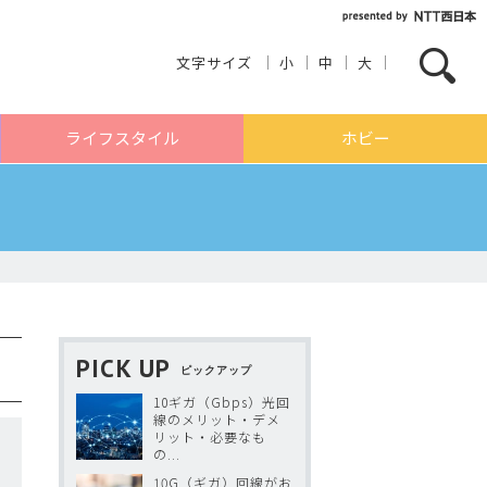
文字サイズ
小
中
大
ライフスタイル
ホビー
PICK UP
ピックアップ
10ギガ（Gbps）光回
線のメリット・デメ
リット・必要なも
の...
10G（ギガ）回線がお