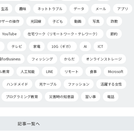
生活
趣味
ネットトラブル
データ
メール
アプリ
ウザーの操作
光回線
子ども
動画
写真
詐欺
YouTube
在宅ワーク（リモートワーク・テレワーク）
節約
事
テレビ
家電
10G（ギガ）
AI
ICT
rBusiness
フィッシング
からだ
オンラインストレージ
ル教育
人工知能
LINE
リモート
食事
Microsoft
ハンドメイド
光ケーブル
ファッション
活躍する女性
プログラミング教育
災害時の知恵袋
習い事
電話
記事一覧へ