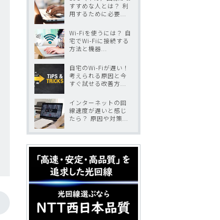
すすめな人とは？ 利
用するために必要...
Wi-Fiを使うには？ 自
宅でWi-Fiに接続する
方法と機器...
自宅のWi-Fiが遅い！
考えられる原因と今
すぐ試せる改善方...
インターネットの回
線速度が遅いと感じ
たら？ 原因や対策...