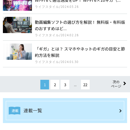
Wi-Fi 6で通信速度をUP！ Wi-Fi 6×10ギガ（...
ライフスタイル/2024.03.28
動画編集ソフトの選び方を解説！ 無料版・有料版
のおすすめはど...
ライフスタイル/2024.02.28
「ギガ」とは？ スマホやネットのギガの目安と節
約方法を解説
ライフスタイル/2024.01.30
次の
1
2
3
...
22
ページ
連載一覧
連載