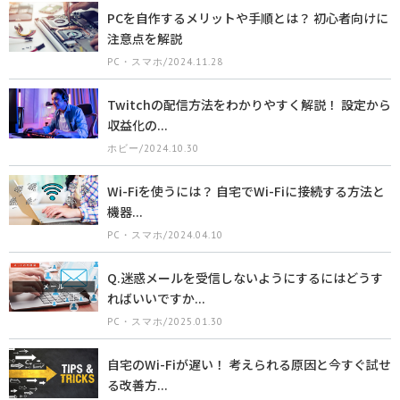
PCを自作するメリットや手順とは？ 初心者向けに
注意点を解説
PC・スマホ/2024.11.28
Twitchの配信方法をわかりやすく解説！ 設定から
収益化の...
ホビー/2024.10.30
Wi-Fiを使うには？ 自宅でWi-Fiに接続する方法と
機器...
PC・スマホ/2024.04.10
Q.迷惑メールを受信しないようにするにはどうす
ればいいですか...
PC・スマホ/2025.01.30
自宅のWi-Fiが遅い！ 考えられる原因と今すぐ試せ
る改善方...