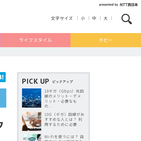
文字サイズ
小
中
大
ライフスタイル
ホビー
PICK UP
ピックアップ
10ギガ（Gbps）光回
線のメリット・デメ
リット・必要なも
の...
10G（ギガ）回線がお
すすめな人とは？ 利
ウ
用するために必要...
Wi-Fiを使うには？ 自