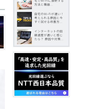
宅でWi-Fiに接続する
方法と機器...
自宅のWi-Fiが遅い！
考えられる原因と今
すぐ試せる改善方...
インターネットの回
線速度が遅いと感じ
たら？ 原因や対策...