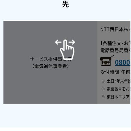
先
NTT西日本株
【各種注文・お
電話番号局番
サービス提供事業者
0800
（電気通信事業者）
受付時間：午前
土日・年末年始
電話番号をお
東日本エリアか