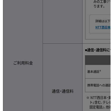
みの工事（
ります。
詳細は以下
NTT西日
■通信・通信料に
ご利用料金
＊
基本通話
携帯電話への通話
通信・通信料
NTT西日本・
ト」含む、テレ
固定電話」、他