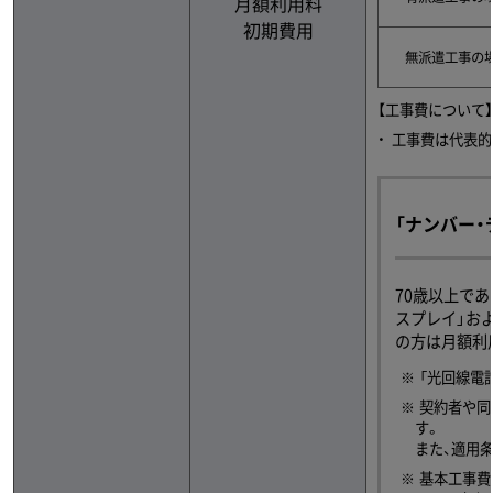
月額利用料
初期費用
無派遣工事の
【工事費について】
工事費は代表的
「ナンバー
70歳以上で
スプレイ」お
の方は月額利
「光回線電
契約者や同
す。
また、適用
基本工事費