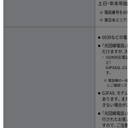
土日・年末年始
電話番号をお
東日本エリアか
0039など
「光回線電話」
だけますが、
ISDN対応
ど）
G4FAXは
す。
電話機の一
にご確認くだ
G3FAX、
あります。また
きない場合が
「光回線電話
行されたお客
すので、ご注