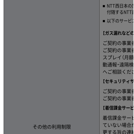
NTT西日本
付随するNT
以下のサービ
【ガス漏れなど
ご契約の事業
ご契約の事業
スプレイ（月額
動通報・遠隔
へご相談くだ
【セキュリティ
ご契約の事業
ご契約の事業
【着信課金サー
着信課金サー
ていない場合
その他の利用制限
更する旨の連