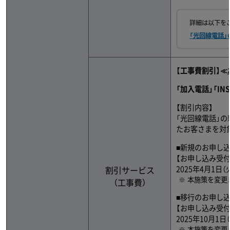
詳細は以下を
「光回線電話」
【工事費割引】≪
「加入電話」「I
【割引内容】
「光回線電話」
たお客さまを対
■新規のお申し
【お申し込み受付
割引サービス
2025年4月1日（
本施策を変更
（工事費）
■移行のお申し
【お申し込み受付
2025年10月1日
本施策を変更