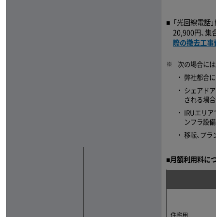
「光回線電話
20,900円、
際の撤去工事
※
次の場合には
弊社都合に
シェアドア
される場合
IRUエリ
ンフラ設備
移転、プラ
■月額利用料に
住宅用