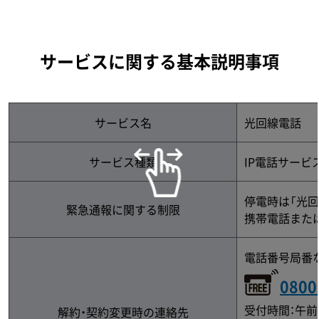
サービスに関する基本説明事項
サービス名
光回線電話
サービス種類
IP電話サービ
停電時は「光
緊急通報に関する制限
携帯電話また
電話番号局番
0800
受付時間：午前
解約・契約変更時の連絡先