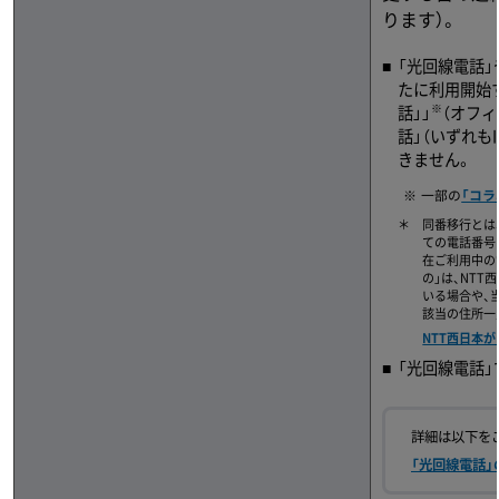
ります）。
「光回線電話
たに利用開始
※
話」」
（オフィ
話」（いずれ
きません。
一部の
「コラ
同番移行とは
ての電話番号
在ご利用中の
の」は、NT
いる場合や、
該当の住所一
NTT西日本
「光回線電話
詳細は以下を
「光回線電話」