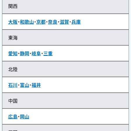
関西
大阪
・
和歌山
・
京都
・
奈良
・
滋賀
・
兵庫
東海
愛知
・
静岡
・
岐阜
・
三重
北陸
石川
・
富山
・
福井
中国
広島
・
岡山