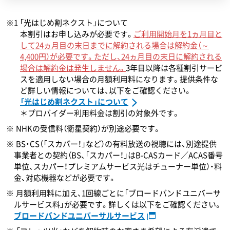
※1 「光はじめ割ネクスト」について
本割引はお申し込みが必要です。
ご利用開始月を1ヵ月目と
して24ヵ月目の末日までに解約される場合は解約金（～
4,400円）が必要です。ただし、24ヵ月目の末日に解約される
場合は解約金は発生しません。
3年目以降は各種割引サービ
スを適用しない場合の月額利用料になります。提供条件な
ど詳しい情報については、以下をご確認ください。
「光はじめ割ネクスト」について
＊プロバイダー利用料金は割引の対象外です。
NHKの受信料（衛星契約）が別途必要です。
BS・CS（「スカパー！」など）の有料放送の視聴には、別途提供
事業者との契約（BS、「スカパー！」はB-CASカード／ACAS番号
単位、スカパー！プレミアムサービス光はチューナー単位）・料
金、対応機器などが必要です。
月額利用料に加え、1回線ごとに「ブロードバンドユニバーサ
ルサービス料」が必要です。詳しくは以下をご確認ください。
ブロードバンドユニバーサルサービス