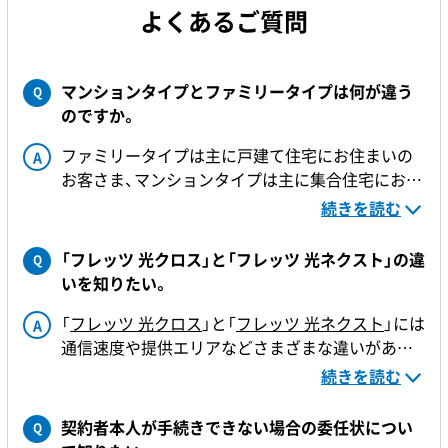
よくあるご質問
マンションタイプとファミリータイプは何が違う
Q
のですか。
ファミリータイプ
は主に
戸建て住宅
にお住まいの
A
お客さま、
マンションタイプ
は主に
集合住宅
にお住
まいのお客さまを対象にご提供するサービスです。
続きを読む
ただし、マンションタイプのご利用にあたっては、
「フレッツ 光クロス」と「フレッツ 光ネクスト」の違
Q
お住まいの集合住宅敷地内の共用スペースに「フレ
いを知りたい。
ッツ光」の設備が設置されていることが条件となり
ますので、集合住宅にお住まいであってもファミリ
「
フレッツ 光クロス
」と「
フレッツ 光ネクスト
」には
A
ータイプにてご提供させていただく場合がありま
通信速度や提供エリアなどさまざまな違いがあり
す。
ます。
続きを読む
詳しくはこちらからご確認ください。
【参考】
なお、マンションタイプの場合、同一敷地内の複数
Q．「フレッツ 光ネクスト」のタイプの違いを知り
契約者本人が手続きできない場合の委任状につい
Q
のお客さまでご利用いただきますので、ファミリー
たい。