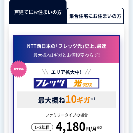
戸建てにお住まいの方
集合住宅にお住まいの方
NTT西日本の「フレッツ光」史上、最速
最大概ね1ギガとお値段変わらず！
エリア拡大中！
10
最大概ね
ギガ
※1
ファミリータイプの場合
4,180
1・2年目
※2
円/月