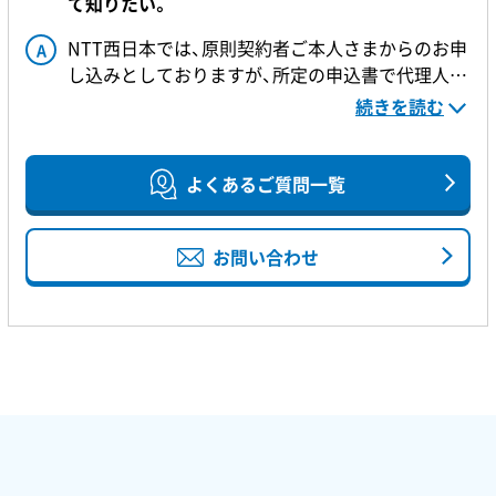
て知りたい。
タイプに比べて安価な料金となっております。
NTT西日本では、原則契約者ご本人さまからのお申
A
し込みとしておりますが、所定の申込書で代理人に
よる申し込みが可能です。
※指定以外の様式で委任を承ることはできかねま
続きを読む
委任状様式のダウンロードや送付先について、詳し
す。
くはこちらをご確認ください。
【参考】
よくあるご質問一覧
Q．NTT西日本で使用できる本人性確認書類につい
て知りたい。
お問い合わせ
Q．契約者が亡くなったため、解約したい。