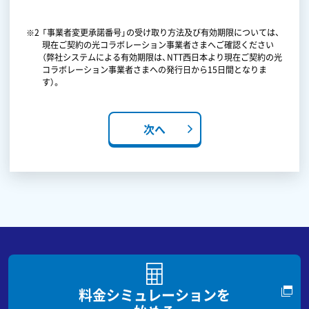
「事業者変更承諾番号」の受け取り方法及び有効期限については、
現在ご契約の光コラボレーション事業者さまへご確認ください
※3
（弊社システムによる有効期限は、NTT西日本より現在ご契約の光
コラボレーション事業者さまへの発行日から15日間となりま
す）。
次へ
※4
※5
事業
料金シミュレーションを
契約