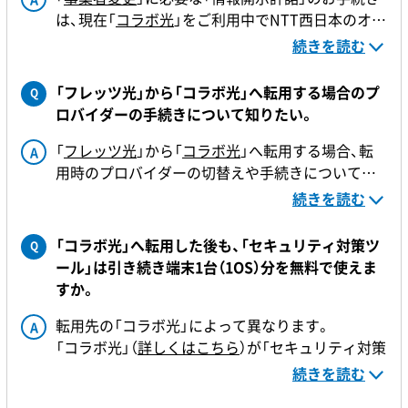
は、現在「
コラボ光
」をご利用中でNTT西日本のオプ
ションサービス（付加サービス）をご契約中のお客
【お手続きに必要なもの】
続きを読む
さまのみ必要です。
・お客さまIDまたは「ひかり電話」、「ひかり電話ネク
Webサイトまたはお電話で取得可能です。
スト」の電話番号等
【Webサイトで取得する】
「フレッツ光」から「コラボ光」へ転用する場合のプ
Q
・ご契約者名
「情報開示許諾」のお手続き
ロバイダーの手続きについて知りたい。
・NTT西日本オプションサービス（付加サービス）ご
受付時間：午前8時30分～午後10時
【電話で取得する】
利用場所住所
土曜・日曜・祝日も受付中
0800-200-1057
「
フレッツ光
」から「
コラボ光
」へ転用する場合、転
A
・NTT西日本オプションサービス（付加サービス）ご
受付時間：午前9時～午後5時
※携帯電話からもご利用いただけます。
用時のプロバイダーの切替えや手続きについては
利用料金のお支払方法
土曜・日曜・祝日も受付中（年末年始12/29～1/3を除
※電話番号をお確かめのうえ、お間違いのないよう
転用先の「コラボ光」によって異なります。
続きを読む
きます）
お願いいたします。
ご利用予定の
光コラボレーション事業者さま
にご
※西日本エリアからおかけください。
確認ください。
「コラボ光」へ転用した後も、「セキュリティ対策ツ
Q
なお、転用時にプロバイダーを変更される場合、現
ール」は引き続き端末1台（1OS）分を無料で使えま
在
ご利用中のプロバイダー
のご解約手続きが必要
すか。
です（自動的に解約されません）。
現在ご利用中のプロバイダーを解約される場合、ご
転用先の「コラボ光」によって異なります。
A
契約内容によっては解約金が発生する場合があり
「コラボ光」（
詳しくはこちら
）が「セキュリティ対策
ますので、詳しくはご解約時にお問い合わせくださ
ツール」の標準装備分（端末1台（1OS）分の月額利用
続きを読む
い。
料不要）に対応している場合は、引き続き端末1台