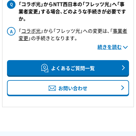
「コラボ光」に転用時のオプションサービスについ
（1OS）分を月額利用料不要でご利用いただけます。
「コラボ光」からNTT西日本の「フレッツ光」へ「事
Q
て、
詳しくはこちらをご確認ください。
対応状況については
「光コラボレーション事業者さ
業者変更」する場合、どのような手続きが必要です
ま」及び「お取り扱いサービス」一覧
をご確認いただ
か。
くか、転用先の「コラボ光」へお問い合わせくださ
い。
「
コラボ光
」から「フレッツ光」への変更は、「
事業者
A
【「セキュリティ対策ツール」利用有無のご確認方
変更
」の手続きとなります。
法】
続きを読む
【「事業者変更」の流れ】
１．ご契約中の光コラボレーション事業者さまへ
ご解約の旨を伝え「事業者変更承諾番号」を取得す
よくあるご質問一覧
【
【対応していない場合】
る。
以下のいずれかの方法でセキュリティー対策を行
２．NTT西日本へ、新規お申し込みを行う。
お問い合わせ
なうことができます。
・「セキュリティ機能ライセンス・プラス」（月額418
「事業者変更」の手続きについて、詳しくはこちらを
円~）をご契約いただく。
ご確認ください。
・「コラボ光」が提供するセキュリティーサービスを
利用する。（※）
・市販のセキュリティーソフトを利用する。
※「コラボ光」によってはセキュリティーサービス