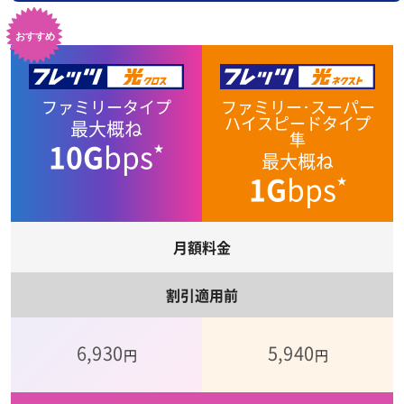
ファミリータイプ
ファミリー･スーパー
ハイスピードタイプ
最大概ね
隼
10G
bps
★
最大概ね
1G
bps
★
月額料金
割引適用前
6,930
5,940
円
円