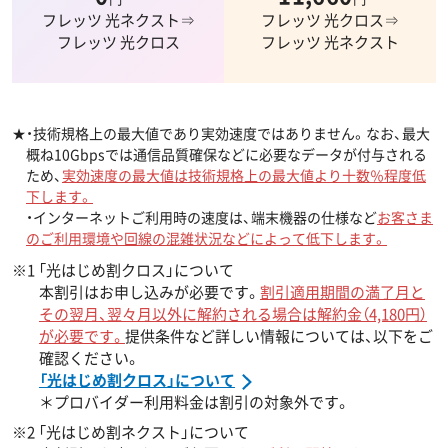
フレッツ 光ネクスト⇒
フレッツ 光クロス⇒
フレッツ 光クロス
フレッツ 光ネクスト
★・技術規格上の最大値であり実効速度ではありません。なお、最大
概ね10Gbpsでは通信品質確保などに必要なデータが付与される
ため、
実効速度の最大値は技術規格上の最大値より十数％程度低
下します。
・インターネットご利用時の速度は、端末機器の仕様など
お客さま
のご利用環境や回線の混雑状況などによって低下します。
※1 「光はじめ割クロス」について
本割引はお申し込みが必要です。
割引適用期間の満了月と
その翌月、翌々月以外に解約される場合は解約金（4,180円）
が必要です。
提供条件など詳しい情報については、以下をご
確認ください。
「光はじめ割クロス」について
＊プロバイダー利用料金は割引の対象外です。
※2 「光はじめ割ネクスト」について