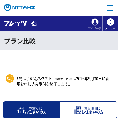
本文へ移動
コンテンツのリンクナビゲーションへ移動
マイページ
メニュー
プラン比較
「光はじめ割ネクスト」
は2026年9月30日に新
（料金サービス）
規お申し込み受付を終了します。
に
に
戸建て
集合住宅
お住まいの方
お住まいの方