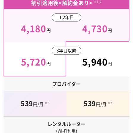
割引適用後<解約金あり>
※1,2
1,2年目
4,180
4,730
円
円
3年目以降
5,720
5,940
円
円
プロバイダー
539
539
※3
※3
円/月
円/月
レンタルルーター
(Wi-Fi利用)