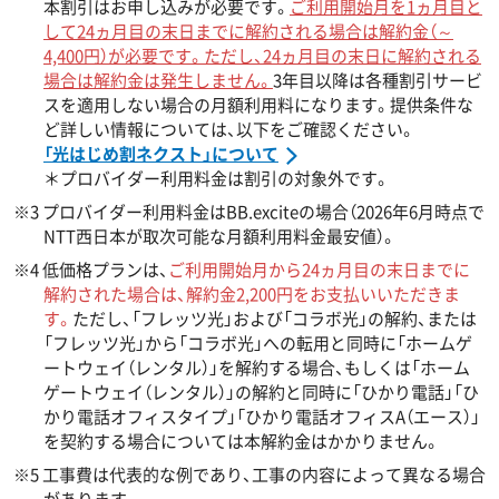
本割引はお申し込みが必要です。
ご利用開始月を1ヵ月目と
して24ヵ月目の末日までに解約される場合は解約金（～
4,400円）が必要です。ただし、24ヵ月目の末日に解約される
場合は解約金は発生しません。
3年目以降は各種割引サービ
スを適用しない場合の月額利用料になります。提供条件な
ど詳しい情報については、以下をご確認ください。
「光はじめ割ネクスト」について
＊プロバイダー利用料金は割引の対象外です。
※3 プロバイダー利用料金はBB.exciteの場合（2026年6月時点で
NTT西日本が取次可能な月額利用料金最安値）。
※4 低価格プランは、
ご利用開始月から24ヵ月目の末日までに
解約された場合は、解約金2,200円をお支払いいただきま
す。
ただし、「フレッツ光」および「コラボ光」の解約、または
「フレッツ光」から「コラボ光」への転用と同時に「ホームゲ
ートウェイ（レンタル）」を解約する場合、もしくは「ホーム
ゲートウェイ（レンタル）」の解約と同時に「ひかり電話」「ひ
かり電話オフィスタイプ」「ひかり電話オフィスA（エース）」
を契約する場合については本解約金はかかりません。
※5 工事費は代表的な例であり、工事の内容によって異なる場合
があります。