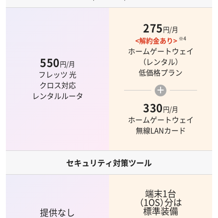
275
円/月
※4
<解約金あり>
ホームゲートウェイ
550
（レンタル）
円/月
低価格プラン
フレッツ 光
クロス対応
＋
レンタルルータ
330
円/月
ホームゲートウェイ
無線LANカード
セキュリティ対策ツール
端末1台
（1OS）分は
標準装備
提供なし