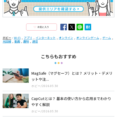
お気に入り
ホビー
Wi-Fi
アプリ
インターネット
オンライン
オンラインゲーム
ゲーム
光回線
動画
趣味
通信
こちらもおすすめ
MagSafe（マグセーフ）とは？ メリット・デメリ
ットや注...
ホビー/2026.03.30
CapCutとは？ 基本の使い方から応用までわかり
やすく解説
ホビー/2026.03.30