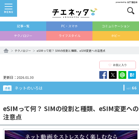
MENU
記事一覧
PC・スマホ
コミュニケーション
テクノロジー
ライフスタイル
ホビー
テクノロジー
eSIMって何？ SIMの役割と種類、eSIM変更への注意点
お気に入り
更新日：2026.01.30
ネットのいろは
66
連載
vol.
eSIMって何？ SIMの役割と種類、eSIM変更への
注意点