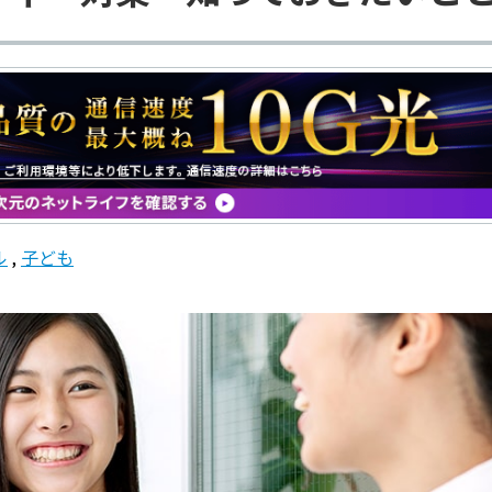
ル
子ども