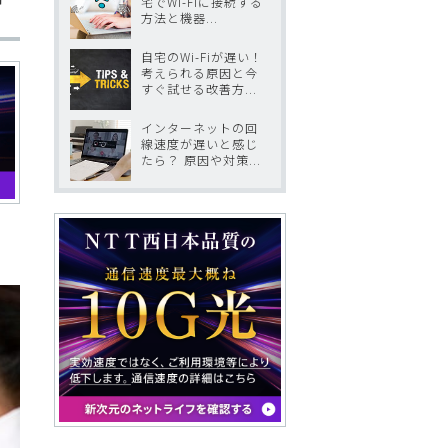
宅でWi-Fiに接続する
方法と機器...
自宅のWi-Fiが遅い！
考えられる原因と今
すぐ試せる改善方...
インターネットの回
線速度が遅いと感じ
たら？ 原因や対策...