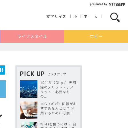
文字サイズ
小
中
大
ライフスタイル
ホビー
PICK UP
ピックアップ
10ギガ（Gbps）光回
線のメリット・デメ
リット・必要なも
の...
10G（ギガ）回線がお
すすめな人とは？ 利
し
用するために必要...
と
Wi-Fiを使うには？ 自