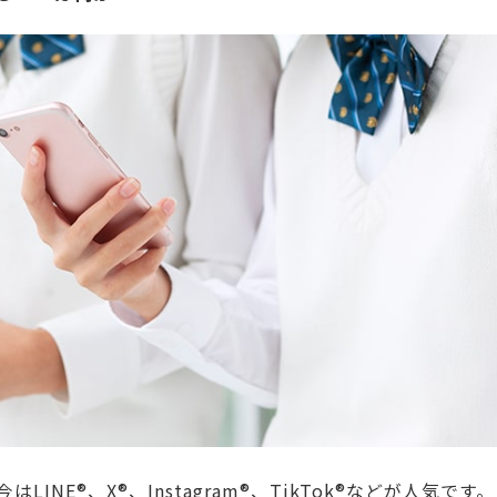
INE®、X®、Instagram®、TikTok®などが人気です。