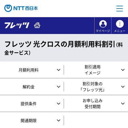
本文へ移動
コンテンツのリンクナビゲーションへ移動
マイページ
メニュー
フレッツ 光クロスの月額利用料割引
（料
金サービス）
割引適用
月額利用料
イメージ
割引対象の
解約金
「フレッツ光」
お申し込み
提供条件
受付期間
開通期限