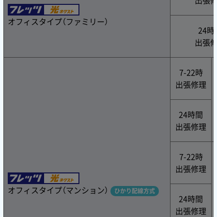
オフィスタイプ（ファミリー）
24時
出張
7-22時
出張修理
24時間
出張修理
7-22時
出張修理
オフィスタイプ（マンション）
ひかり配線方式
24時間
出張修理