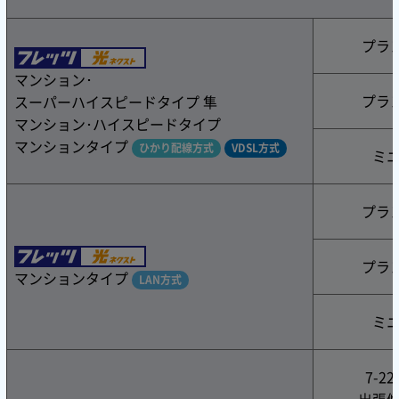
プラ
マンション･
プラ
スーパーハイスピードタイプ 隼
マンション･ハイスピードタイプ
マンションタイプ
ひかり配線方式
VDSL方式
ミ
プラ
プラ
マンションタイプ
LAN方式
ミ
7-2
出張