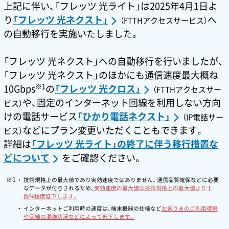
上記に伴い、「フレッツ 光ライト」は2025年4月1日よ
り
「フレッツ 光ネクスト」
へ
（FTTHアクセスサービス）
の自動移行を実施いたしました。
「フレッツ 光ネクスト」への自動移行を行いましたが、
「フレッツ 光ネクスト」のほかにも通信速度最大概ね
※1
10Gbps
の
「フレッツ 光クロス」
（FTTHアクセスサー
や、固定のインターネット回線を利用しない方向
ビス）
けの電話サービス
「ひかり電話ネクスト」
（IP電話サー
などにプラン変更いただくこともできます。
ビス）
詳細は
「フレッツ 光ライト」の終了に伴う移行措置な
どについて
をご確認ください。
技術規格上の最大値であり実効速度ではありません。通信品質確保などに必要
なデータが付与されるため、
実効速度の最大値は技術規格上の最大値より十
数%程度低下します。
インターネットご利用時の速度は、端末機器の仕様など
お客さまのご利用環境
や回線の混雑状況などによって低下します。