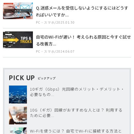
Q.迷惑メールを受信しないようにするにはどうす
ればいいですか...
PC・スマホ/2025.01.30
自宅のWi-Fiが遅い！ 考えられる原因と今すぐ試せ
る改善方...
PC・スマホ/2024.06.07
PICK UP
ピックアップ
10ギガ（Gbps）光回線のメリット・デメリット・
必要なもの...
10G（ギガ）回線がおすすめな人とは？ 利用する
ために必要...
Wi-Fiを使うには？ 自宅でWi-Fiに接続する方法と