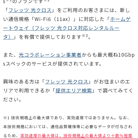
s
のプランです
「
フレッツ 光クロス
」をご利用のお客さまには、新し
い通信規格「Wi-Fi6（11ax）」に対応した「
ホームゲ
ートウェイ（フレッツ 光クロス対応レンタルルー
※3
タ）
」を有償で提供しております
。
また、
光コラボレーション事業者
からも最大概ね10Gbp
sスペックのサービスが提供されています。
興味のある方は「
フレッツ 光クロス
」がお住まいのエ
リアで利用できるか「
提供エリア検索
」で調べてみてく
ださい。
※1 技術規格上の最大値であり、実効速度ではありません。なお、
本技術規格においては、通信品質確保等に必要なデータが付与され
るため、
実効速度の最大値は、技術規格上の最大値より十数％程度