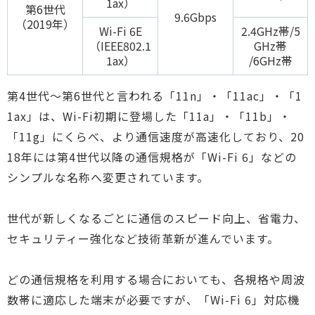
1ax）
第6世代
9.6Gbps
（2019年）
Wi-Fi 6E
2.4GHz帯/5
（IEEE802.1
GHz帯
1ax）
/6GHz帯
第4世代～第6世代と言われる「11n」・「11ac」・「1
1ax」は、Wi-Fi初期に登場した「11a」・「11b」・
「11g」にくらべ、より通信速度が高速化しており、20
18年には第4世代以降の通信規格が「Wi-Fi 6」などの
シンプルな名称へ変更されています。
世代が新しくなるごとに通信のスピード向上、省電力、
セキュリティー強化など技術革新が進んでいます。
どの通信規格を利用する場合においても、各規格や周波
数帯に適応した端末が必要ですが、「Wi-Fi 6」対応機