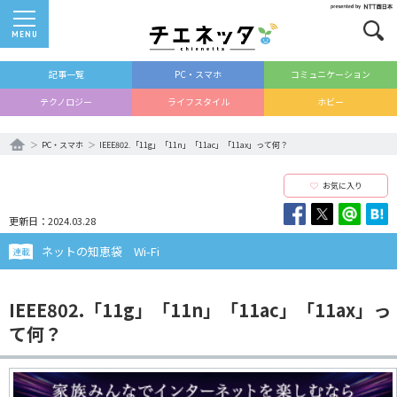
MENU
記事一覧
PC・スマホ
コミュニケーション
テクノロジー
ライフスタイル
ホビー
PC・スマホ
IEEE802.「11g」「11n」「11ac」「11ax」って何？
お気に入り
更新日：2024.03.28
ネットの知恵袋 Wi-Fi
連載
IEEE802.「11g」「11n」「11ac」「11ax」っ
て何？