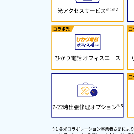
※1※2
光アクセスサービス
コラボ光
コ
ひかり電話
オフィスエース
コ
※5
7-22時出張修理
オプション
※1 各光コラボレーション事業者さまにより