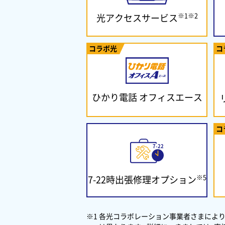
※1※2
光アクセスサービス
コラボ光
コ
ひかり電話
オフィスエース
コ
※5
7-22時出張修理
オプション
※1 各光コラボレーション事業者さまにより