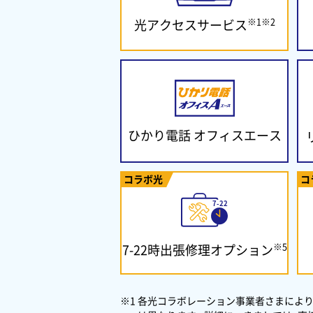
※1※2
光アクセスサービス
ひかり電話
オフィスエース
コラボ光
コ
※5
7-22時出張修理
オプション
※1 各光コラボレーション事業者さまにより