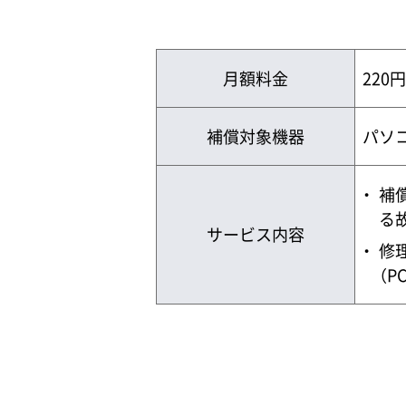
月額料金
220
補償対象機器
パソ
補
る
サービス内容
修
（