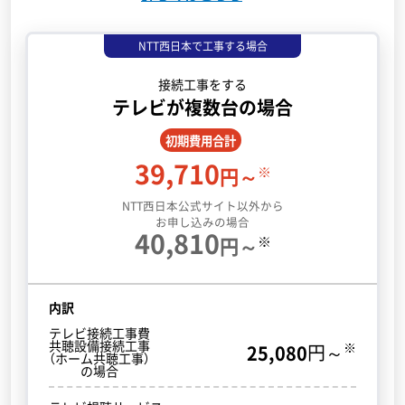
NTT西日本で工事する場合
接続工事をする
テレビが複数台の場合
初期費用合計
39,710
※
円～
NTT西日本公式サイト以外から
お申し込みの場合
40,810
※
円～
内訳
テレビ接続工事費
共聴設備接続工事
※
25,080
円～
（ホーム共聴工事）
の場合