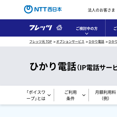
法人のお客さま
ご検討中の方
ご
フレッツ光 TOP
オプションサービス
ひかり電話
ひか
ひかり電話
（IP電話サー
「ボイスワ
ご利用
月額利用料
ープ」
とは
条件
（例）