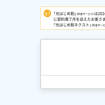
「光はじめ割」
は20
（料金サービス）
に契約満了月を迎えたお客さ
「光はじめ割ネクスト」
（料金サービ