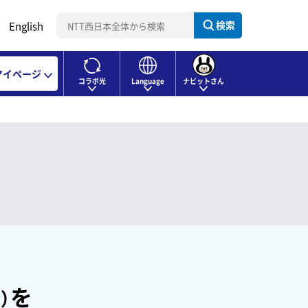
検索
English
マイページ
コラボ光
Language
ナビットさん
を
）