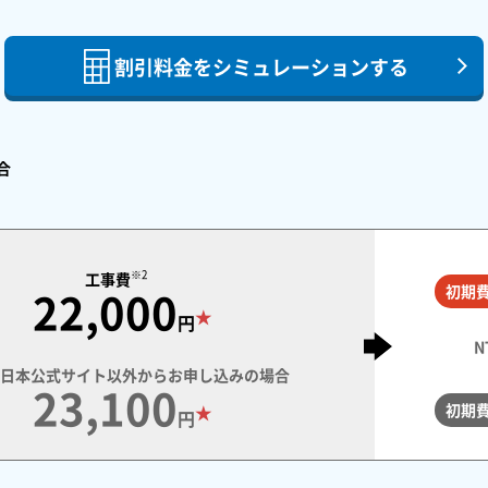
割引料金をシミュレーションする
合
※2
工事費
初期
22,000
★
円
西日本公式サイト以外からお申し込みの場合
23,100
初期
★
円