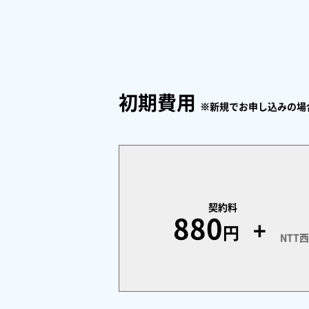
初期費用
※新規でお申し込みの場
契約料
880
+
円
NTT