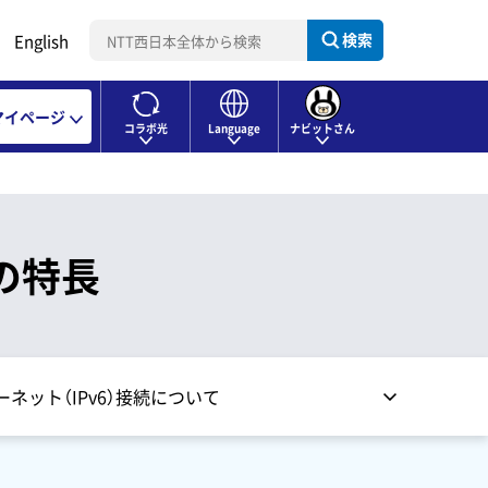
検索
English
マイページ
コラボ光
Language
ナビットさん
の特長
ネット（IPv6）接続について